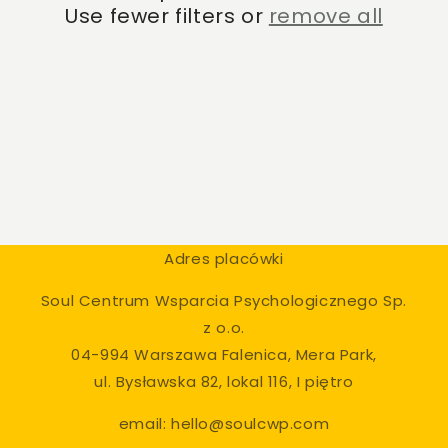
t
Use fewer filters or
remove all
i
o
n
:
Adres placówki
Soul Centrum Wsparcia Psychologicznego Sp.
z o.o.
04-994 Warszawa Falenica, Mera Park,
ul. Bysławska 82, lokal 116, I piętro
email: hello@soulcwp.com