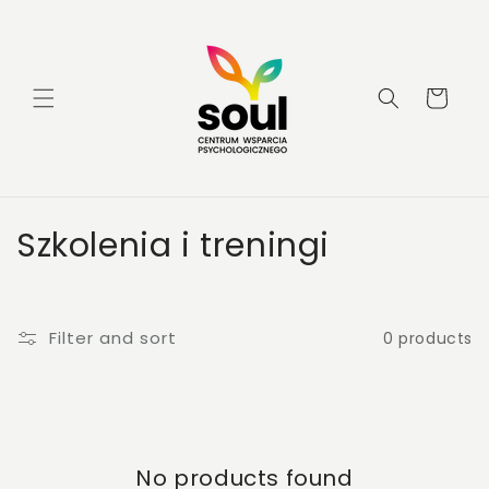
Skip to
content
Cart
C
Szkolenia i treningi
o
l
Filter and sort
0 products
l
e
c
No products found