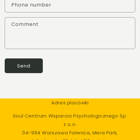
c
Phone number
t
f
Comment
o
r
m
Send
Adres placówki
Soul Centrum Wsparcia Psychologicznego Sp.
z o.o.
04-994 Warszawa Falenica, Mera Park,